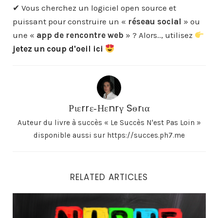
✔ Vous cherchez un logiciel open source et
puissant pour construire un «
réseau social
» ou
une «
app de rencontre web
» ? Alors.., utilisez
jetez un coup d'oeil ici
Ριεrrε‐Ηεnrγ Sѳrια
Auteur du livre à succès « Le Succès N'est Pas Loin »
disponible aussi sur https://succes.ph7.me
RELATED ARTICLES
Quelle Niche & Concept pour mon site de rencontre…?